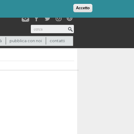
login
checkout
(0)
Accetto
Cerca
à
pubblica con noi
contatti