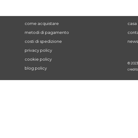
come acquistare
casa 
metodi di pagamento
conta
costi di spedizione
news
privacy policy
cookie policy
© 202
blog policy
credit