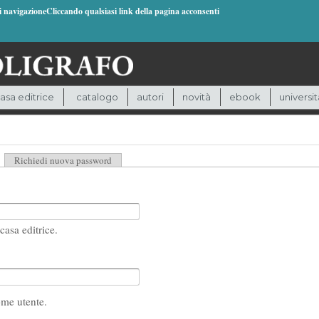
di navigazioneCliccando qualsiasi link della pagina acconsenti
asa editrice
catalogo
autori
novità
ebook
universit
heda attiva)
Richiedi nuova password
casa editrice.
ome utente.