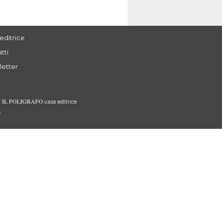
editrice
tti
letter
IL POLIGRAFO
3
casa editrice
s