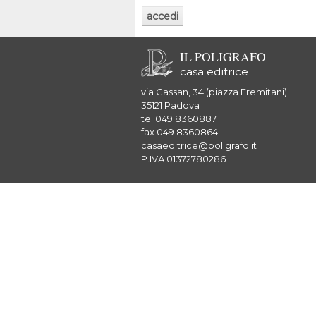
IL POLIGRAFO
casa editrice
via Cassan, 34 (piazza Eremitani)
35121 Padova
tel 049 8360887
fax 049 8360864
casaeditrice@poligrafo.it
P.IVA 01372780286