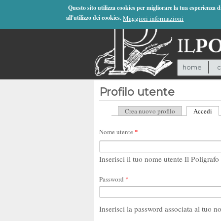
Jump to Navigation
Questo sito utilizza cookies per migliorare la tua esperienza 
all'utilizzo dei cookies.
Maggiori informazioni
home
c
Profilo utente
Crea nuovo profilo
Accedi
(sc
Schede primarie
Nome utente
*
Inserisci il tuo nome utente Il Poligrafo 
Password
*
Inserisci la password associata al tuo n