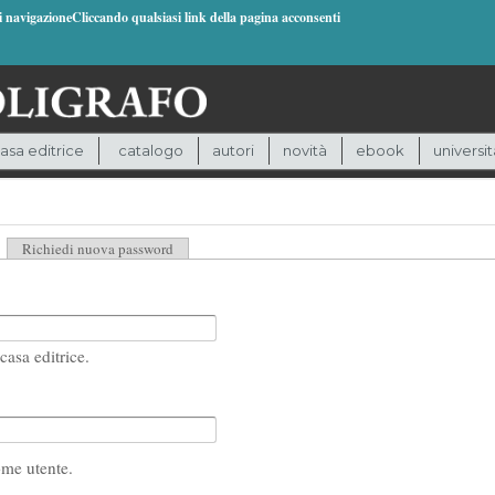
di navigazioneCliccando qualsiasi link della pagina acconsenti
asa editrice
catalogo
autori
novità
ebook
universit
heda attiva)
Richiedi nuova password
casa editrice.
ome utente.