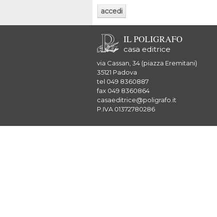
IL POLIGRAFO
casa editrice
via Cassan, 34 (piazza Eremitani)
35121 Padova
tel 049 8360887
fax 049 8360864
casaeditrice@poligrafo.it
P.IVA 01372780286