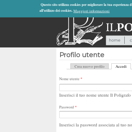
Jump to Navigation
Questo sito utilizza cookies per migliorare la tua esperienza 
all'utilizzo dei cookies.
Maggiori informazioni
home
c
Profilo utente
Crea nuovo profilo
Accedi
(sc
Schede primarie
Nome utente
*
Inserisci il tuo nome utente Il Poligrafo 
Password
*
Inserisci la password associata al tuo n