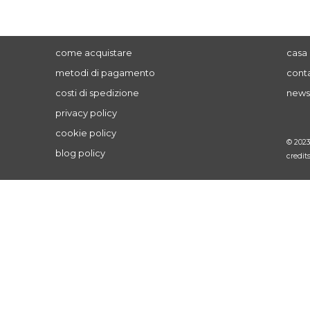
come acquistare
casa 
metodi di pagamento
conta
costi di spedizione
news
privacy policy
cookie policy
© 202
blog policy
credit