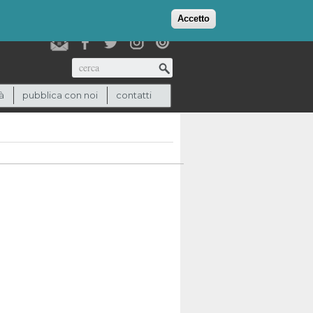
login
checkout
(0)
Accetto
Cerca
à
pubblica con noi
contatti