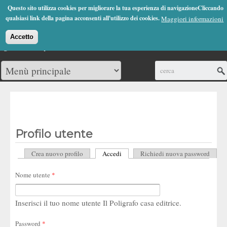
Jump to Navigation
Questo sito utilizza cookies per migliorare la tua esperienza di navigazioneCliccando
(0)
qualsiasi link della pagina acconsenti all'utilizzo dei cookies.
Maggiori informazioni
Accetto
Cerca
Profilo utente
Crea nuovo profilo
Accedi
(scheda attiva)
Richiedi nuova password
Schede primarie
Nome utente
*
Inserisci il tuo nome utente Il Poligrafo casa editrice.
Password
*