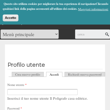
Jump to Navigation
Questo sito utilizza cookies per migliorare la tua esperienza di navigazioneCliccando
(0)
qualsiasi link della pagina acconsenti all'utilizzo dei cookies.
Maggiori informazioni
Accetto
Cerca
Profilo utente
Crea nuovo profilo
Accedi
(scheda attiva)
Richiedi nuova password
Schede primarie
Nome utente
*
Inserisci il tuo nome utente Il Poligrafo casa editrice.
Password
*