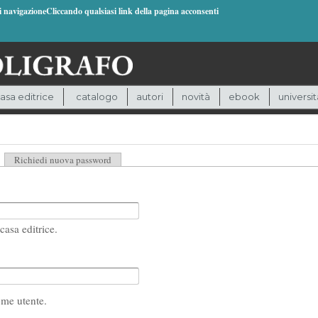
di navigazioneCliccando qualsiasi link della pagina acconsenti
asa editrice
catalogo
autori
novità
ebook
universit
heda attiva)
Richiedi nuova password
casa editrice.
ome utente.