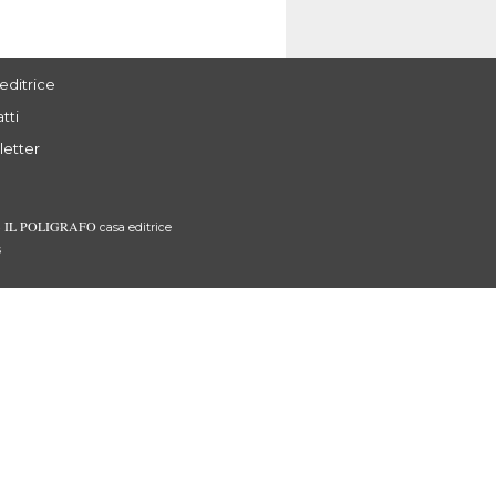
editrice
tti
letter
IL POLIGRAFO
3
casa editrice
s