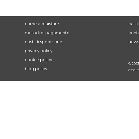
come acquistare
casa 
metodi di pagamento
conta
costi di spedizione
news
privacy policy
cookie policy
© 202
blog policy
credit