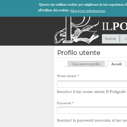
Jump to Navigation
Questo sito utilizza cookies per migliorare la tua esperienza 
all'utilizzo dei cookies.
Maggiori informazioni
home
c
Profilo utente
Crea nuovo profilo
Accedi
(sc
Schede primarie
Nome utente
*
Inserisci il tuo nome utente Il Poligrafo 
Password
*
Inserisci la password associata al tuo n