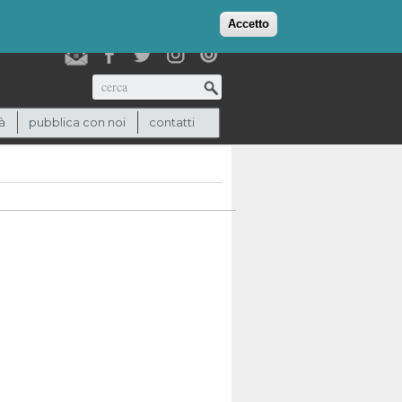
login
checkout
(0)
Accetto
Cerca
à
pubblica con noi
contatti