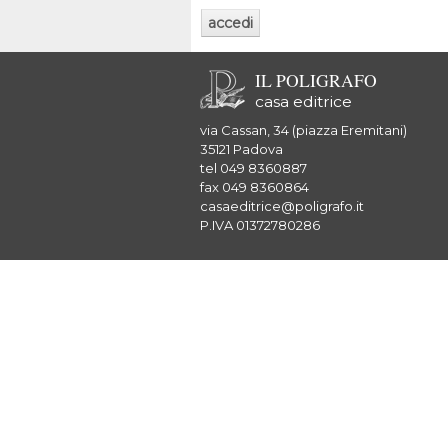
IL POLIGRAFO
casa editrice
via Cassan, 34 (piazza Eremitani)
35121 Padova
tel 049 8360887
fax 049 8360864
casaeditrice@poligrafo.it
P.IVA 01372780286