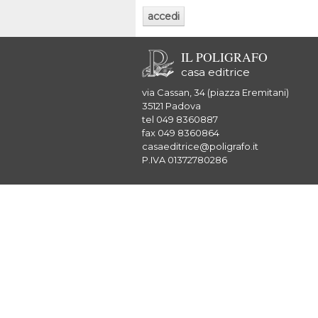
IL POLIGRAFO
casa editrice
via Cassan, 34 (piazza Eremitani)
35121 Padova
tel 049 8360887
fax 049 8360864
casaeditrice@poligrafo.it
P.IVA 01372780286