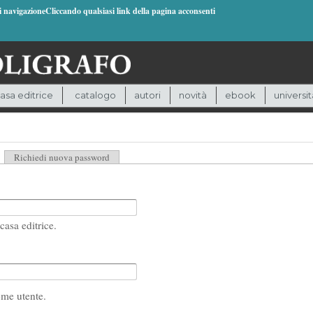
di navigazioneCliccando qualsiasi link della pagina acconsenti
asa editrice
catalogo
autori
novità
ebook
universit
heda attiva)
Richiedi nuova password
casa editrice.
ome utente.