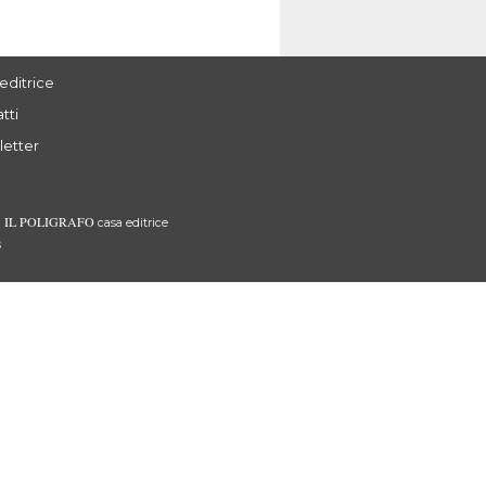
editrice
tti
letter
IL POLIGRAFO
3
casa editrice
s