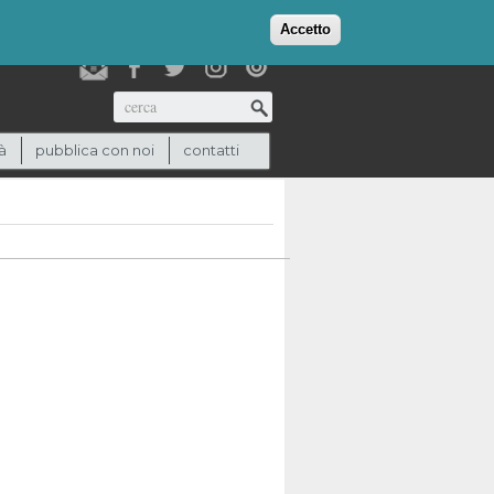
login
checkout
(0)
Accetto
Cerca
à
pubblica con noi
contatti