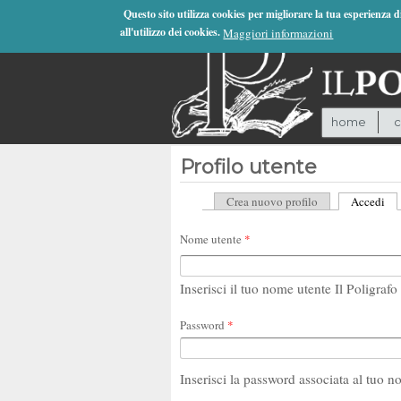
Jump to Navigation
Questo sito utilizza cookies per migliorare la tua esperienza 
all'utilizzo dei cookies.
Maggiori informazioni
home
c
Profilo utente
Crea nuovo profilo
Accedi
(sc
Schede primarie
Nome utente
*
Inserisci il tuo nome utente Il Poligrafo 
Password
*
Inserisci la password associata al tuo n