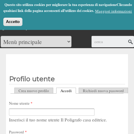
Jump to Navigation
Questo sito utilizza cookies per migliorare la tua esperienza di navigazioneCliccando
(0)
qualsiasi link della pagina acconsenti all'utilizzo dei cookies.
Maggiori informazioni
Accetto
Cerca
Profilo utente
Crea nuovo profilo
Accedi
(scheda attiva)
Richiedi nuova password
Schede primarie
Nome utente
*
Inserisci il tuo nome utente Il Poligrafo casa editrice.
Password
*