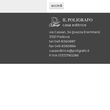
IL POLIGRAFO
casa editrice
via Cassan, 34 (piazza Eremitani)
35121 Padova
tel 049 8360887
fax 049 8360864
casaeditrice@poligrafo.it
P.IVA 01372780286