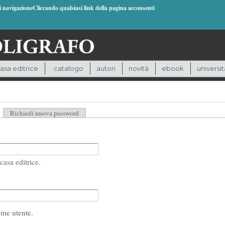
di navigazioneCliccando qualsiasi link della pagina acconsenti
asa editrice
catalogo
autori
novità
ebook
universit
heda attiva)
Richiedi nuova password
casa editrice.
ome utente.