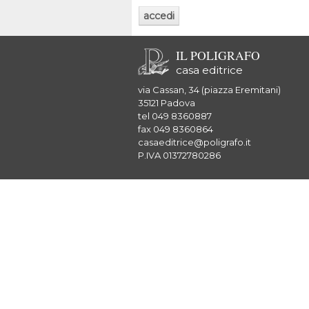
IL POLIGRAFO
casa editrice
via Cassan, 34 (piazza Eremitani)
35121 Padova
tel 049 8360887
fax 049 8360864
casaeditrice@poligrafo.it
P.IVA 01372780286