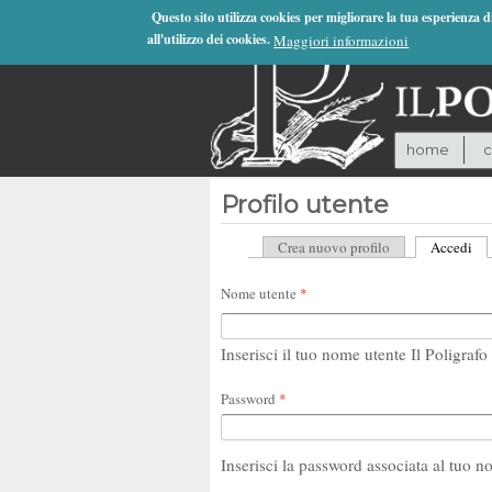
Jump to Navigation
Questo sito utilizza cookies per migliorare la tua esperienza 
all'utilizzo dei cookies.
Maggiori informazioni
home
c
Profilo utente
Crea nuovo profilo
Accedi
(sc
Schede primarie
Nome utente
*
Inserisci il tuo nome utente Il Poligrafo 
Password
*
Inserisci la password associata al tuo n