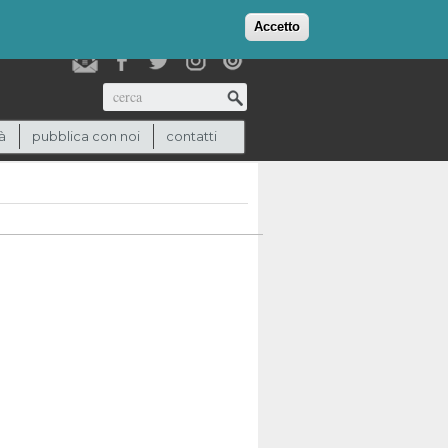
login
checkout
(0)
Accetto
Cerca
à
pubblica con noi
contatti