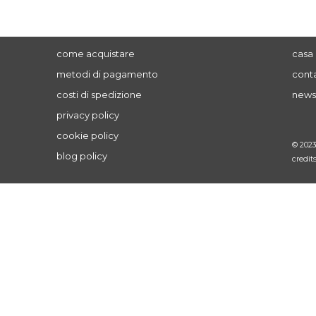
come acquistare
casa 
metodi di pagamento
conta
costi di spedizione
news
privacy policy
cookie policy
© 202
blog policy
credit