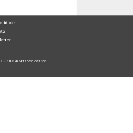
editrice
tti
letter
IL POLIGRAFO
3
casa editrice
s