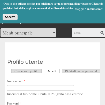
Jump to Navigation
Questo sito utilizza cookies per migliorare la tua esperienza di navigazioneCliccando
(0)
qualsiasi link della pagina acconsenti all'utilizzo dei cookies.
Maggiori informazioni
Accetto
Cerca
Profilo utente
Crea nuovo profilo
Accedi
(scheda attiva)
Richiedi nuova password
Schede primarie
Nome utente
*
Inserisci il tuo nome utente Il Poligrafo casa editrice.
Password
*