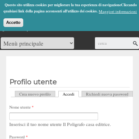
Jump to Navigation
Questo sito utilizza cookies per migliorare la tua esperienza di navigazioneCliccando
(0)
qualsiasi link della pagina acconsenti all'utilizzo dei cookies.
Maggiori informazioni
Accetto
Cerca
Profilo utente
Crea nuovo profilo
Accedi
(scheda attiva)
Richiedi nuova password
Schede primarie
Nome utente
*
Inserisci il tuo nome utente Il Poligrafo casa editrice.
Password
*