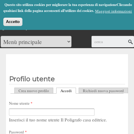
Jump to Navigation
Questo sito utilizza cookies per migliorare la tua esperienza di navigazioneCliccando
(0)
qualsiasi link della pagina acconsenti all'utilizzo dei cookies.
Maggiori informazioni
Accetto
Cerca
Profilo utente
Crea nuovo profilo
Accedi
(scheda attiva)
Richiedi nuova password
Schede primarie
Nome utente
*
Inserisci il tuo nome utente Il Poligrafo casa editrice.
Password
*