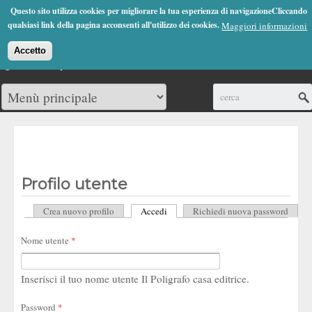
Jump to Navigation
Questo sito utilizza cookies per migliorare la tua esperienza di navigazioneCliccando
(0)
qualsiasi link della pagina acconsenti all'utilizzo dei cookies.
Maggiori informazioni
Accetto
Cerca
Profilo utente
Crea nuovo profilo
Accedi
(scheda attiva)
Richiedi nuova password
Schede primarie
Nome utente
*
Inserisci il tuo nome utente Il Poligrafo casa editrice.
Password
*