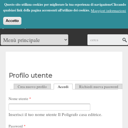
Jump to Navigation
Questo sito utilizza cookies per migliorare la tua esperienza di navigazioneCliccando
(0)
qualsiasi link della pagina acconsenti all'utilizzo dei cookies.
Maggiori informazioni
Accetto
Cerca
Profilo utente
Crea nuovo profilo
Accedi
(scheda attiva)
Richiedi nuova password
Schede primarie
Nome utente
*
Inserisci il tuo nome utente Il Poligrafo casa editrice.
Password
*