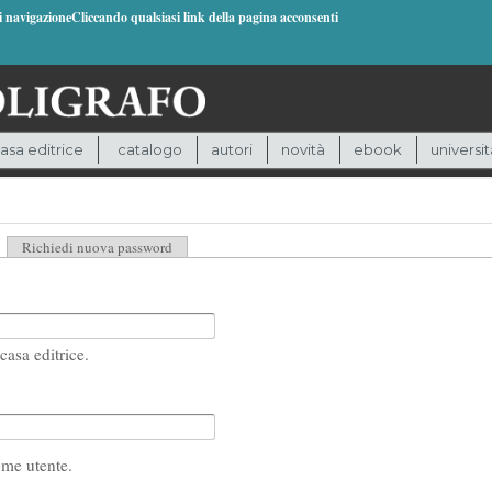
di navigazioneCliccando qualsiasi link della pagina acconsenti
asa editrice
catalogo
autori
novità
ebook
universit
heda attiva)
Richiedi nuova password
casa editrice.
ome utente.