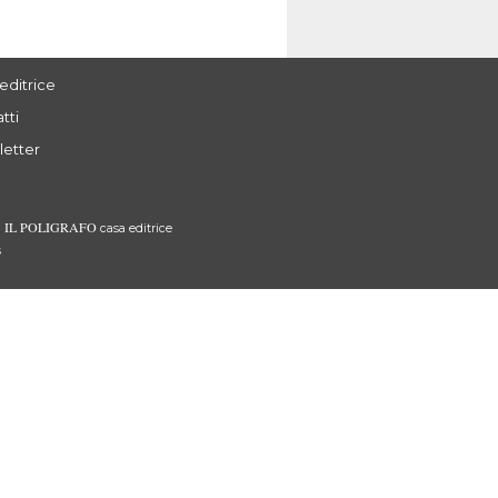
editrice
tti
letter
IL POLIGRAFO
3
casa editrice
s