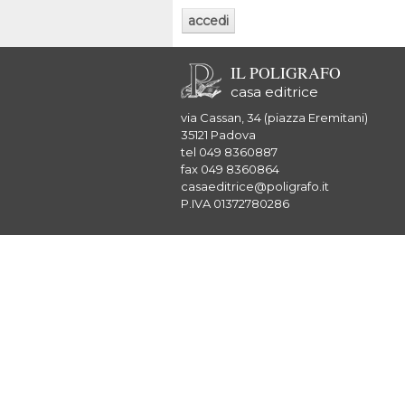
IL POLIGRAFO
casa editrice
via Cassan, 34 (piazza Eremitani)
35121 Padova
tel 049 8360887
fax 049 8360864
casaeditrice@poligrafo.it
P.IVA 01372780286