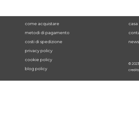
come acquistare
casa 
metodi di pagamento
conta
costi di spedizione
news
privacy policy
cookie policy
© 202
blog policy
credit