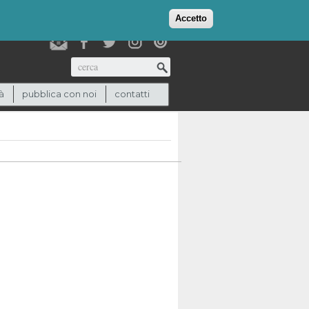
login
checkout
(0)
Accetto
Cerca
à
pubblica con noi
contatti