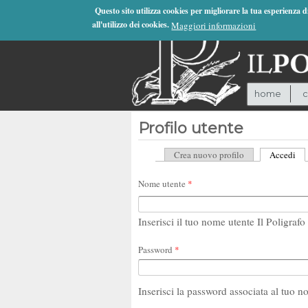
Jump to Navigation
Questo sito utilizza cookies per migliorare la tua esperienza 
all'utilizzo dei cookies.
Maggiori informazioni
home
c
Profilo utente
Crea nuovo profilo
Accedi
(sc
Schede primarie
Nome utente
*
Inserisci il tuo nome utente Il Poligrafo 
Password
*
Inserisci la password associata al tuo n