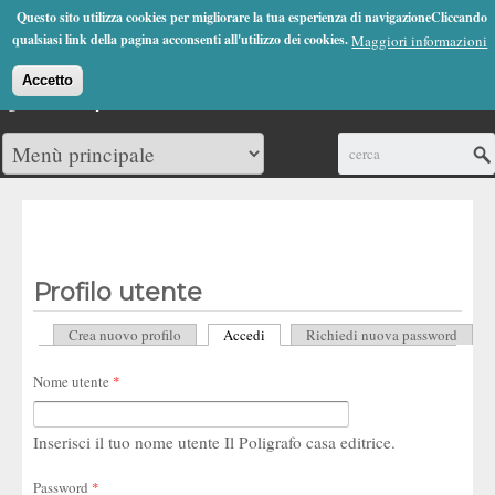
Jump to Navigation
Questo sito utilizza cookies per migliorare la tua esperienza di navigazioneCliccando
(0)
qualsiasi link della pagina acconsenti all'utilizzo dei cookies.
Maggiori informazioni
Accetto
Cerca
Profilo utente
Crea nuovo profilo
Accedi
(scheda attiva)
Richiedi nuova password
Schede primarie
Nome utente
*
Inserisci il tuo nome utente Il Poligrafo casa editrice.
Password
*