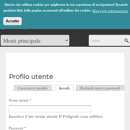
Jump to Navigation
Questo sito utilizza cookies per migliorare la tua esperienza di navigazioneCliccando
(0)
qualsiasi link della pagina acconsenti all'utilizzo dei cookies.
Maggiori informazioni
Accetto
Cerca
Profilo utente
Crea nuovo profilo
Accedi
(scheda attiva)
Richiedi nuova password
Schede primarie
Nome utente
*
Inserisci il tuo nome utente Il Poligrafo casa editrice.
Password
*