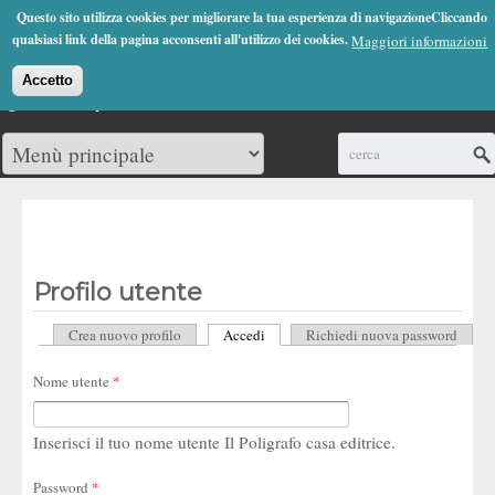
Jump to Navigation
Questo sito utilizza cookies per migliorare la tua esperienza di navigazioneCliccando
(0)
qualsiasi link della pagina acconsenti all'utilizzo dei cookies.
Maggiori informazioni
Accetto
Cerca
Profilo utente
Crea nuovo profilo
Accedi
(scheda attiva)
Richiedi nuova password
Schede primarie
Nome utente
*
Inserisci il tuo nome utente Il Poligrafo casa editrice.
Password
*