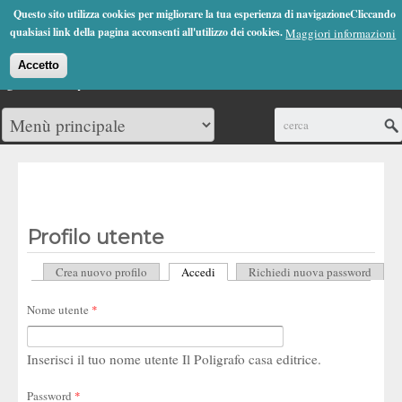
Jump to Navigation
Questo sito utilizza cookies per migliorare la tua esperienza di navigazioneCliccando
(0)
qualsiasi link della pagina acconsenti all'utilizzo dei cookies.
Maggiori informazioni
Accetto
Cerca
Profilo utente
Crea nuovo profilo
Accedi
(scheda attiva)
Richiedi nuova password
Schede primarie
Nome utente
*
Inserisci il tuo nome utente Il Poligrafo casa editrice.
Password
*