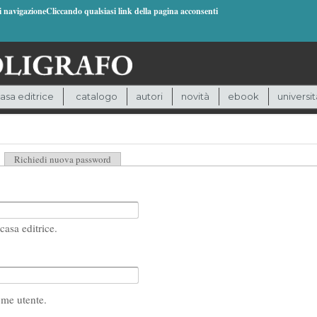
di navigazioneCliccando qualsiasi link della pagina acconsenti
asa editrice
catalogo
autori
novità
ebook
universit
heda attiva)
Richiedi nuova password
casa editrice.
ome utente.