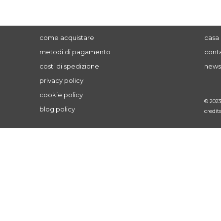
come acquistare
casa 
metodi di pagamento
conta
costi di spedizione
news
privacy policy
cookie policy
© 202
blog policy
credit