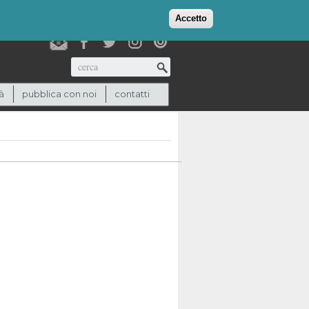
login
checkout
(0)
Accetto
Cerca
à
pubblica con noi
contatti