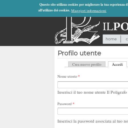
Jump to Navigation
Questo sito utilizza cookies per migliorare la tua esperienza 
all'utilizzo dei cookies.
Maggiori informazioni
home
c
Profilo utente
Crea nuovo profilo
Accedi
(sc
Schede primarie
Nome utente
*
Inserisci il tuo nome utente Il Poligrafo 
Password
*
Inserisci la password associata al tuo n