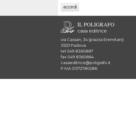
IL POLIGRAFO
casa editrice
via Cassan, 34 (piazza Eremitani)
35121 Padova
tel 049 8360887
fax 049 8360864
casaeditrice@poligrafo.it
P.IVA 01372780286