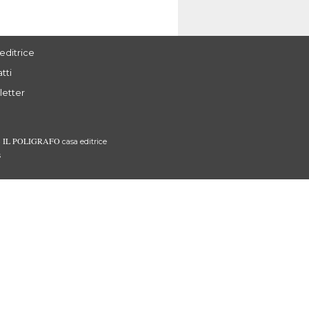
editrice
tti
letter
IL POLIGRAFO
3
casa editrice
s