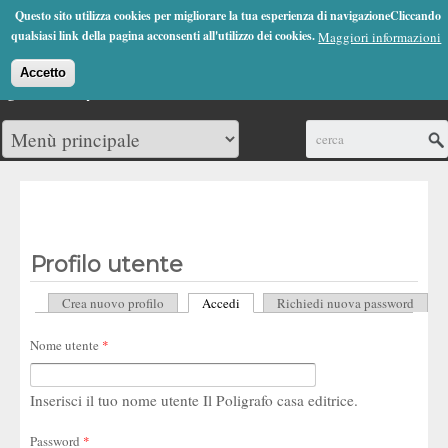
Jump to Navigation
Questo sito utilizza cookies per migliorare la tua esperienza di navigazioneCliccando
(0)
qualsiasi link della pagina acconsenti all'utilizzo dei cookies.
Maggiori informazioni
Accetto
Cerca
Profilo utente
Crea nuovo profilo
Accedi
(scheda attiva)
Richiedi nuova password
Schede primarie
Nome utente
*
Inserisci il tuo nome utente Il Poligrafo casa editrice.
Password
*