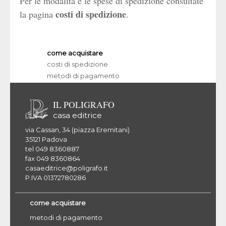
Per le modalità e le spese di spedizione consultate
costi di spedizione
la pagina
.
come acquistare
costi di spedizione
metodi di pagamento
IL POLIGRAFO
casa editrice
via Cassan, 34 (piazza Eremitani)
35121 Padova
tel 049 8360887
fax 049 8360864
casaeditrice@poligrafo.it
P.IVA 01372780286
come acquistare
metodi di pagamento