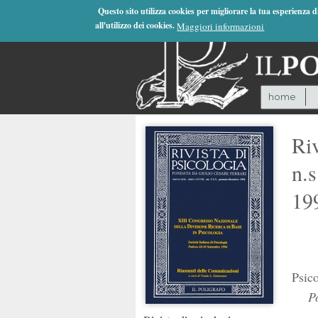
Jump to Navigation
Questo sito utilizza cookies per migliorare la tua esperienza 
all'utilizzo dei cookies.
Maggiori informazioni
home
Riv
n.
19
Psic
Pos