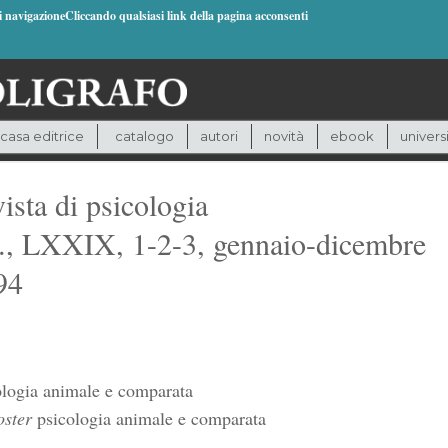
di navigazioneCliccando qualsiasi link della pagina acconsenti
casa editrice
catalogo
autori
novità
ebook
univers
ista di psicologia
s., LXXIX, 1-2-3, gennaio-dicembre
94
ologia animale e comparata
ter
psicologia animale e comparata