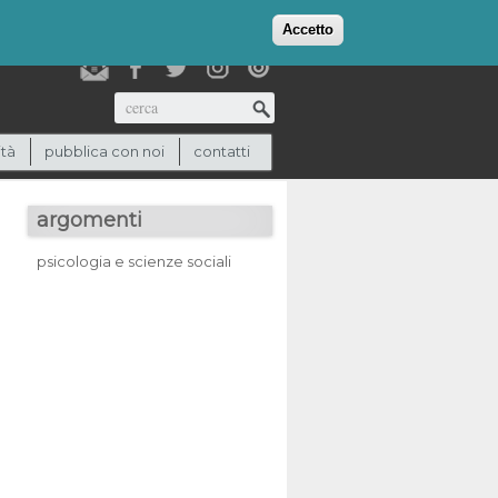
login
checkout
(0)
Accetto
Cerca
ità
pubblica con noi
contatti
argomenti
psicologia e scienze sociali