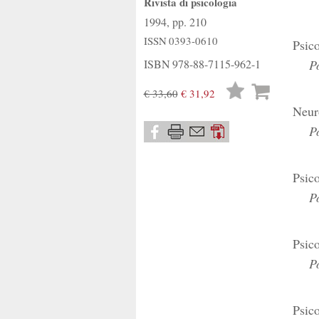
Rivista di psicologia
1994, pp. 210
ISSN
0393-0610
Psico
ISBN
978-88-7115-962-1
Pos
Lista
€ 33,60
€ 31,92
desideri
Neur
Pos
Psico
Pos
Psico
Pos
Psic