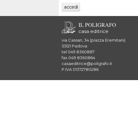
IL POLIGRAFO
casa editrice
via Cassan, 34 (piazza Eremitani)
35121 Padova
tel 049 8360887
fax 049 8360864
casaeditrice@poligrafo.it
P.IVA 01372780286