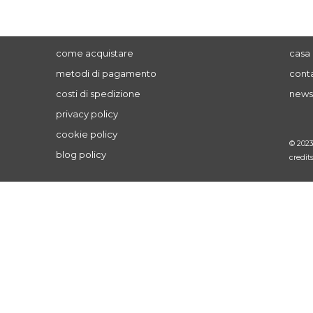
come acquistare
casa 
metodi di pagamento
conta
costi di spedizione
news
privacy policy
cookie policy
© 202
blog policy
credit