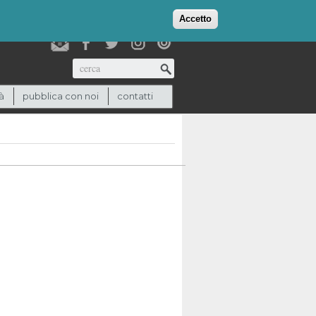
login
checkout
(0)
Accetto
Cerca
à
pubblica con noi
contatti