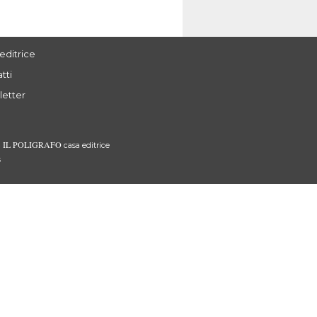
editrice
tti
letter
IL POLIGRAFO
3
casa editrice
s