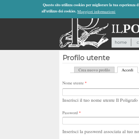
Jump to Navigation
Questo sito utilizza cookies per migliorare la tua esperienza 
all'utilizzo dei cookies.
Maggiori informazioni
home
c
Profilo utente
Crea nuovo profilo
Accedi
(sc
Schede primarie
Nome utente
*
Inserisci il tuo nome utente Il Poligrafo 
Password
*
Inserisci la password associata al tuo n