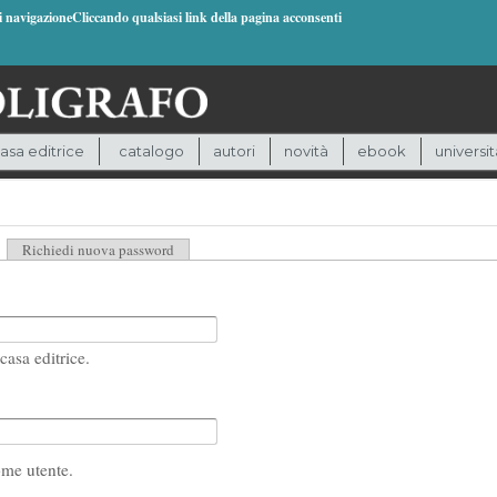
di navigazioneCliccando qualsiasi link della pagina acconsenti
asa editrice
catalogo
autori
novità
ebook
universit
heda attiva)
Richiedi nuova password
casa editrice.
ome utente.