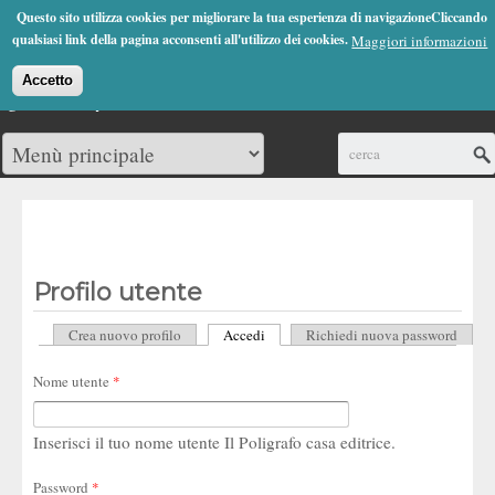
Jump to Navigation
Questo sito utilizza cookies per migliorare la tua esperienza di navigazioneCliccando
(0)
qualsiasi link della pagina acconsenti all'utilizzo dei cookies.
Maggiori informazioni
Accetto
Cerca
Profilo utente
Crea nuovo profilo
Accedi
(scheda attiva)
Richiedi nuova password
Schede primarie
Nome utente
*
Inserisci il tuo nome utente Il Poligrafo casa editrice.
Password
*