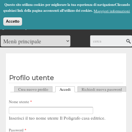
Jump to Navigation
Questo sito utilizza cookies per migliorare la tua esperienza di navigazioneCliccando
(0)
qualsiasi link della pagina acconsenti all'utilizzo dei cookies.
Maggiori informazioni
Accetto
Cerca
Profilo utente
Crea nuovo profilo
Accedi
(scheda attiva)
Richiedi nuova password
Schede primarie
Nome utente
*
Inserisci il tuo nome utente Il Poligrafo casa editrice.
Password
*