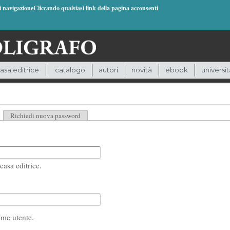
di navigazioneCliccando qualsiasi link della pagina acconsenti
asa editrice
catalogo
autori
novità
ebook
universit
heda attiva)
Richiedi nuova password
casa editrice.
ome utente.