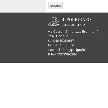
IL POLIGRAFO
casa editrice
via Cassan, 34 (piazza Eremitani)
35121 Padova
tel 049 8360887
fax 049 8360864
casaeditrice@poligrafo.it
P.IVA 01372780286