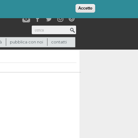
login
checkout
(0)
Accetto
Cerca
à
pubblica con noi
contatti