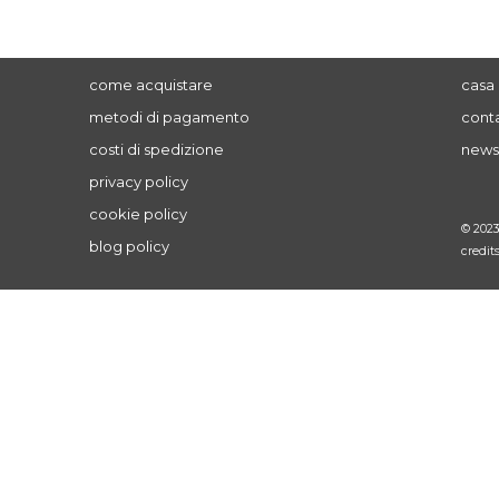
come acquistare
casa 
metodi di pagamento
conta
costi di spedizione
news
privacy policy
cookie policy
© 202
blog policy
credit