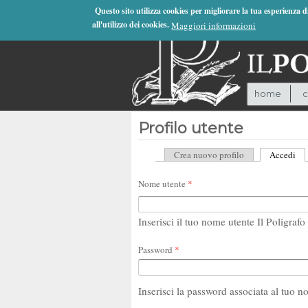
Jump to Navigation
Questo sito utilizza cookies per migliorare la tua esperienza 
all'utilizzo dei cookies.
Maggiori informazioni
home
c
Profilo utente
Crea nuovo profilo
Accedi
(sc
Schede primarie
Nome utente
*
Inserisci il tuo nome utente Il Poligrafo 
Password
*
Inserisci la password associata al tuo n