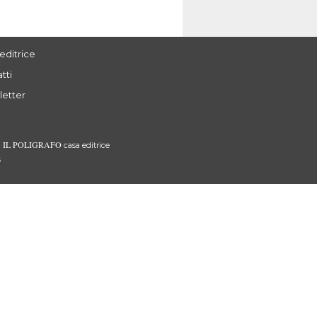
editrice
tti
letter
IL POLIGRAFO
3
casa editrice
s