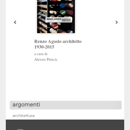
Renzo Agosto architetto
Iginio Bonoldi
1930-2015
Dimore italiane nel
a cura di
tradizione
Alessio Princic
argomenti
architettura