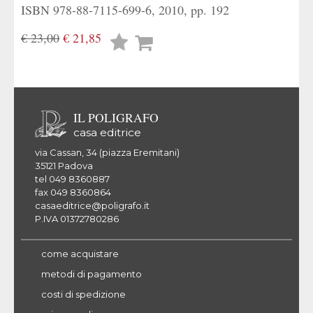
ISBN 978-88-7115-699-6, 2010, pp. 192
€ 23,00
€ 21,85
Lista
desideri
IL POLIGRAFO
casa editrice
via Cassan, 34 (piazza Eremitani)
35121 Padova
tel 049 8360887
fax 049 8360864
casaeditrice@poligrafo.it
P.IVA 01372780286
come acquistare
metodi di pagamento
costi di spedizione