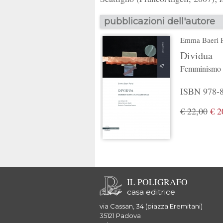
pubblicazioni dell'autore
Emma Baeri P
Dividua
Femminismo e
ISBN 978-8
€ 22,00
€ 2
IL POLIGRAFO
casa editrice
via Cassan, 34 (piazza Eremitani)
35121 Padova