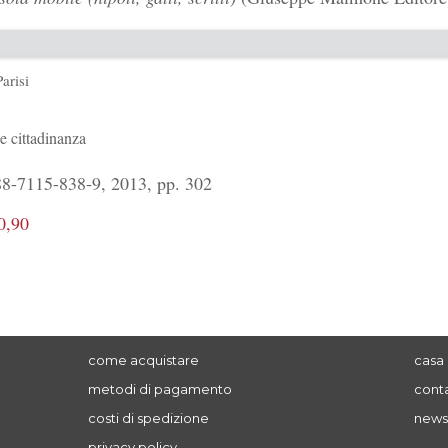
arisi
 cittadinanza
8-7115-838-9, 2013, pp. 302
0,90
come acquistare
casa 
metodi di pagamento
conta
costi di spedizione
news
privacy policy