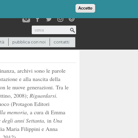
login
checkout
(0)
Accetto
Cerca
ità
pubblica con noi
contatti
dinanza, archivi sono le parole
tazione e alla nascita della
on le nuove generazioni. Tra le
ttino, 2008);
Riguardarsi.
uoco (Protagon Editori
ella memoria
, a cura di Emma
 degli anni Settanta
,
in
Una
dia Maria Filippini e Anna
 2012).