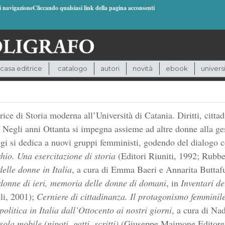
di navigazioneCliccando qualsiasi link della pagina acconsenti
casa editrice
catalogo
autori
novità
ebook
univers
ice di Storia moderna all’Università di Catania. Diritti, citta
. Negli anni Ottanta si impegna assieme ad altre donne alla ges
ggi si dedica a nuovi gruppi femministi, godendo del dialogo c
chio. Una esercitazione di storia
(Editori Riuniti, 1992; Rubbe
elle donne in Italia
, a cura di Emma Baeri e Annarita Buttaf
 donne di ieri, memoria delle donne di domani
, in
Inventari d
li, 2001);
Cerniere di cittadinanza. Il protagonismo femminile
itica in Italia dall’Ottocento ai nostri giorni
, a cura di Na
sola mobile (nipoti, gatti, scritti)
(Giuseppe Maimone Editore,