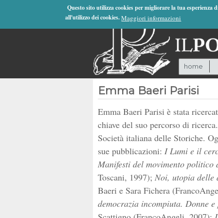
Jump to Navigation
Questo sito utilizza cookies per migliorare la tua esperienza 
all'utilizzo dei cookies.
Maggiori informazioni
home
Emma Baeri Parisi
Emma Baeri Parisi è stata ricercatr
chiave del suo percorso di ricerca
Società italiana delle Storiche. O
sue pubblicazioni:
I Lumi e il cer
Manifesti del movimento politico d
Toscani, 1997);
Noi, utopia delle
Baeri e Sara Fichera (FrancoAnge
democrazia incompiuta. Donne e pol
Scattigno (FrancoAngeli, 2007);
I