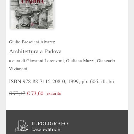
Giulio Bresciani Alvarez
Architettura a Padova
a cura di
Giovanni Lorenzoni
,
Giuliana Mazzi
,
Giancarlo
Vivianetti
ISBN 978-88-7115-208-0, 1999, pp. 606, ill. bn
€ 77,47
€ 73,60
esaurito
IL POLIGRAFO
casa editrice