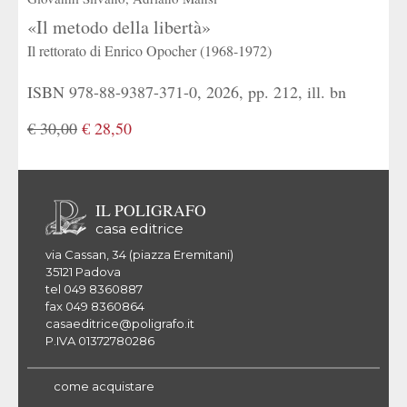
«Il metodo della libertà»
Il rettorato di Enrico Opocher (1968-1972)
ISBN 978-88-9387-371-0, 2026, pp. 212, ill. bn
€ 30,00
€ 28,50
IL POLIGRAFO
casa editrice
via Cassan, 34 (piazza Eremitani)
35121 Padova
tel 049 8360887
fax 049 8360864
casaeditrice@poligrafo.it
P.IVA 01372780286
come acquistare