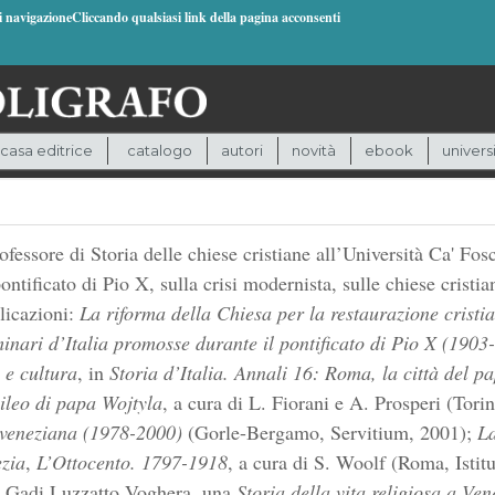
di navigazioneCliccando qualsiasi link della pagina acconsenti
casa editrice
catalogo
autori
novità
ebook
univers
essore di Storia delle chiese cristiane all’Università Ca' Fosc
pontificato di Pio X, sulla crisi modernista, sulle chiese crist
licazioni:
La riforma della Chiesa per la restaurazione cristia
minari d’Italia promosse durante il pontificato di Pio X (1903
e cultura
, in
Storia d’Italia. Annali 16: Roma, la città del pap
bileo di papa Wojtyla
, a cura di L. Fiorani e A. Prosperi (Tor
a veneziana (1978-2000)
(Gorle-Bergamo, Servitium, 2001);
La
ezia
,
L’Ottocento. 1797-1918
, a cura di S. Woolf (Roma, Istitu
on Gadi Luzzatto Voghera, una
Storia della vita religiosa a Ve