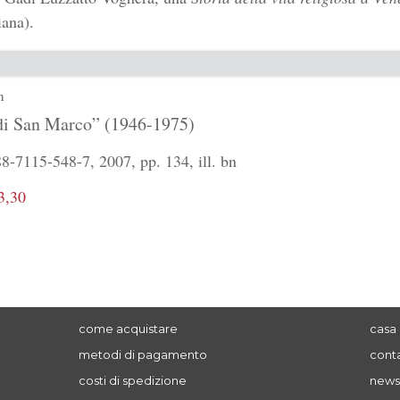
ana).
n
di San Marco” (1946-1975)
-7115-548-7, 2007, pp. 134, ill. bn
3,30
come acquistare
casa 
metodi di pagamento
conta
costi di spedizione
news