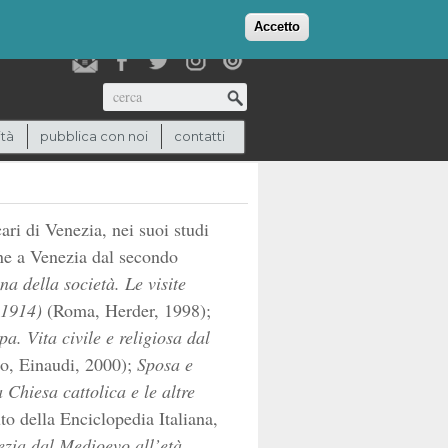
login
checkout
(0)
Accetto
Cerca
ità
pubblica con noi
contatti
ari di Venezia, nei suoi studi
iane a Venezia dal secondo
na della società. Le visite
-1914)
(Roma, Herder, 1998);
a. Vita civile e religiosa dal
ino, Einaudi, 2000);
Sposa e
 Chiesa cattolica e le altre
to della Enciclopedia Italiana,
nezia dal Medioevo all’età