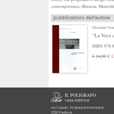
contemporanea
(Brescia, Morcelli
pubblicazioni dell'autore
Giovanni Via
“La Voce 
ISBN 978-88
€ 14,00
€ 1
IL POLIGRAFO
casa editrice
via Cassan, 34 (piazza Eremitani)
35121 Padova