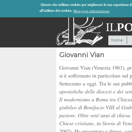
Jump to Navigation
Questo sito utilizza cookies per migliorare la tua esperienza 
all'utilizzo dei cookies.
Maggiori informazioni
home
Giovanni Vian
Giovanni Vian (Venezia 1963), prof
si è soffermato in particolare sul 
Settecento a oggi. Tra le sue pubb
apostoliche delle diocesi e dei se
Il modernismo a Roma tra Chiesa 
giubileo di Bonifacio VIII al Giu
pastore. Oltre vent’anni di chies
Chiese cristiane
, in
Storia di Ven
2002). Ha progettato e dirige, c