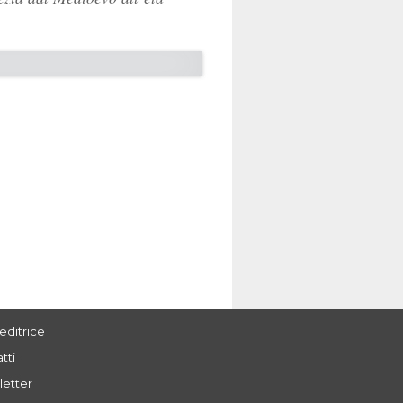
editrice
tti
letter