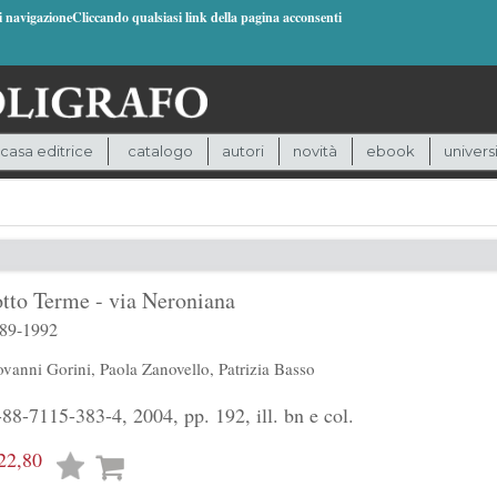
di navigazioneCliccando qualsiasi link della pagina acconsenti
casa editrice
catalogo
autori
novità
ebook
univers
tto Terme - via Neroniana
989-1992
ovanni Gorini
,
Paola Zanovello
,
Patrizia Basso
8-7115-383-4, 2004, pp. 192, ill. bn e col.
22,80
Lista
desideri