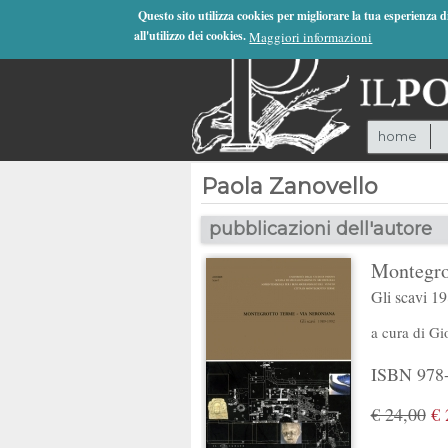
Jump to Navigation
Questo sito utilizza cookies per migliorare la tua esperienza 
all'utilizzo dei cookies.
Maggiori informazioni
home
Paola Zanovello
pubblicazioni dell'autore
Montegro
Gli scavi 1
a cura di
Gi
ISBN 978-8
€ 24,00
€ 