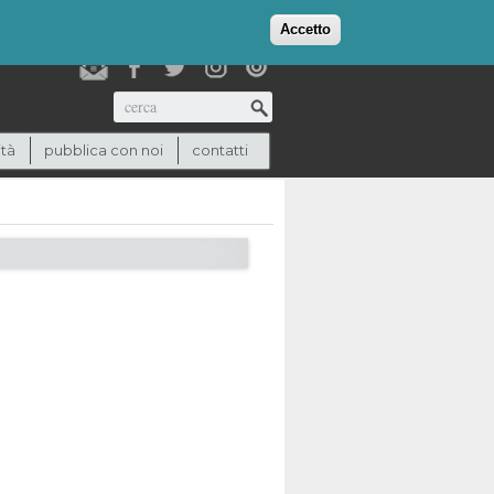
login
checkout
(0)
Accetto
Cerca
ità
pubblica con noi
contatti