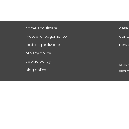
come acquistare
casa 
metodi di pagamento
conta
costi di spedizione
news
privacy policy
cookie policy
© 202
blog policy
credit