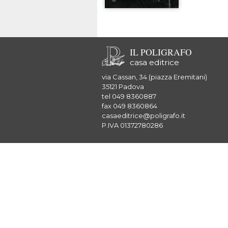
IL POLIGRAFO
casa editrice
via Cassan, 34 (piazza Eremitani)
35121 Padova
tel 049 8360887
fax 049 8360864
casaeditrice@poligrafo.it
P.IVA 01372780286