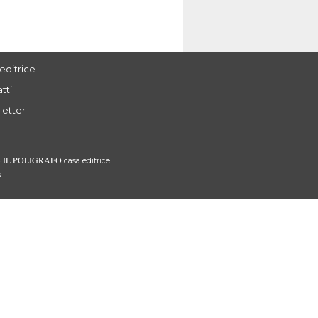
editrice
tti
letter
IL POLIGRAFO
3
casa editrice
s