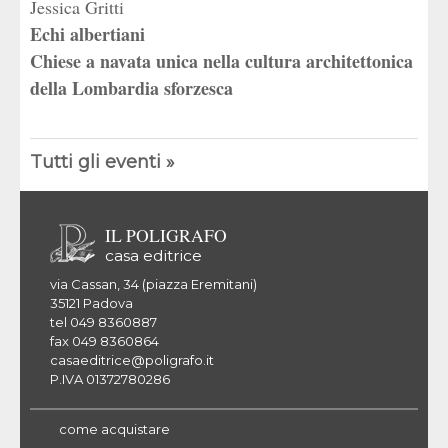
Jessica Gritti
Echi albertiani
Chiese a navata unica nella cultura architettonica
della Lombardia sforzesca
Tutti gli eventi »
IL POLIGRAFO
casa editrice
via Cassan, 34 (piazza Eremitani)
35121 Padova
tel 049 8360887
fax 049 8360864
casaeditrice@poligrafo.it
P.IVA 01372780286
come acquistare