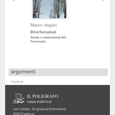
Marco Angius
Nicola Cisterni
Riverberazioni
Luigi Nono Cam
Suoni e controsuoni del
Una vita per la mus
Novecento
Intrecci e testimon
argomenti
musica
IL POLIGRAFO
casa editrice
via Cassan, 34 (piazza Eremitani)
35121 Padova