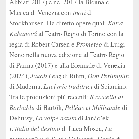
Abbiati 2017) e nel 2017 la Biennale
Musica di Venezia con
Inori
di
Stockhausen. Ha diretto opere quali
Kat’a
Kabanová
al Teatro Regio di Torino con la
regia di Robert Carsen e
Prometeo
di Luigi
Nono nella nuova edizione al Teatro Regio
di Parma (2017) e alla Biennale di Venezia
(2024),
Jakob Lenz
di Rihm,
Don Perlimplin
di Maderna,
Luci mie traditrici
di Sciarrino.
Tra le produzioni più recenti:
Il castello di
Barbablu
di Bartók,
Pelléas et Mélisande
di
Debussy,
La volpe astuta
di Janácˇek,
L’Italia del destino
di Luca Mosca,
La
metamorfosi
di Silvia Colasanti,
Hanjo
di