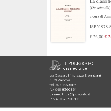
La classif
(
De scientiis
)
a cura di
Ann
ISBN 978-8
€ 26,00
€ 2
IL POLIGRAFO
casa editrice
via Cassan, 34 (piazza Eremitani)
35121 Padova
tel 049 8360887
fax 049 8360864
casaeditrice@poligrafo.it
P.IVA 01372780286