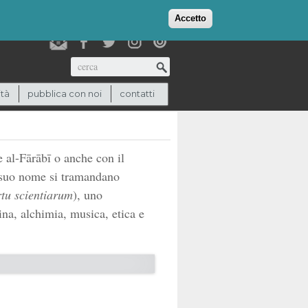
login
checkout
(0)
Accetto
Cerca
ità
pubblica con noi
contatti
l-Fārābī o anche con il
 suo nome si tramandano
tu scientiarum
), uno
na, alchimia, musica, etica e