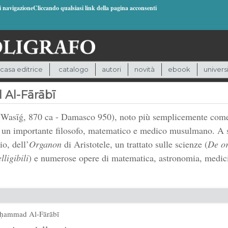
di navigazioneCliccando qualsiasi link della pagina acconsenti
casa editrice
catalogo
autori
novità
ebook
univers
Al-Fārābī
sīǵ, 870 ca - Damasco 950), noto più semplicemente come a
fu un importante filosofo, matematico e medico musulmano. A
o, dell’
Organon
di Aristotele, un trattato sulle scienze (
De or
lligibili
) e numerose opere di matematica, astronomia, medici
ḥammad Al-Fārābī