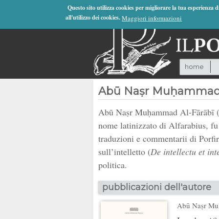
Jump to Navigation
Questo sito utilizza cookies per migliorare la tua esperienza 
all'utilizzo dei cookies.
Maggiori informazioni
home
Abū Naṣr Muḥammad 
Abū Naṣr Muḥammad Al-Fārābī (Wa
nome latinizzato di Alfarabius, 
traduzioni e commentarii di Porfiri
sull’intelletto (
De intellectu et inte
politica.
pubblicazioni dell'autore
Abū Naṣr Mu