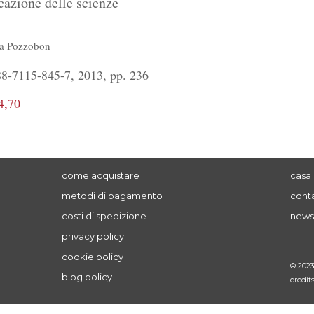
icazione delle scienze
a Pozzobon
8-7115-845-7, 2013, pp. 236
4,70
come acquistare
casa 
metodi di pagamento
conta
costi di spedizione
news
privacy policy
cookie policy
© 202
blog policy
credit