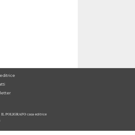
editrice
tti
letter
IL POLIGRAFO
3
casa editrice
s