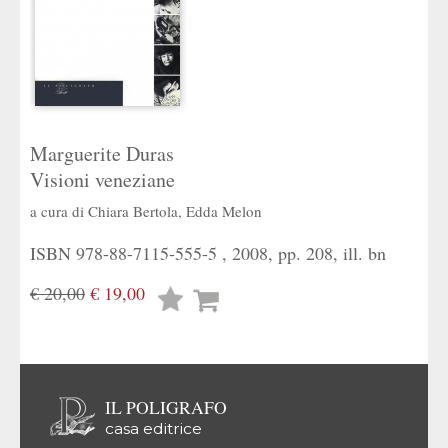
Marguerite Duras
Visioni veneziane
a cura di
Chiara Bertola
,
Edda Melon
ISBN 978-88-7115-555-5 , 2008, pp. 208, ill. bn
€ 20,00
€ 19,00
Lista
desideri
IL POLIGRAFO
casa editrice