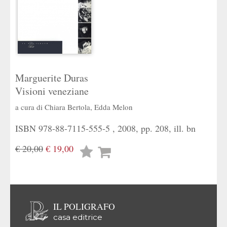
Marguerite Duras
Visioni veneziane
a cura di
Chiara Bertola
,
Edda Melon
ISBN 978-88-7115-555-5 , 2008, pp. 208, ill. bn
€ 20,00
€ 19,00
Lista
desideri
IL POLIGRAFO
casa editrice