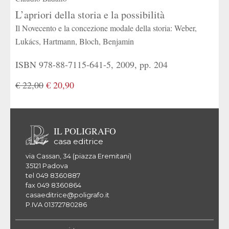
L’apriori della storia e la possibilità
Il Novecento e la concezione modale della storia: Weber,
Lukács, Hartmann, Bloch, Benjamin
ISBN 978-88-7115-641-5, 2009, pp. 204
€ 22,00
€ 20,90
IL POLIGRAFO
casa editrice
via Cassan, 34 (piazza Eremitani)
35121 Padova
tel 049 8360887
fax 049 8360864
casaeditrice@poligrafo.it
P.IVA 01372780286