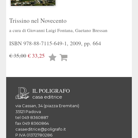
Trissino nel Novecento
a cura di
Giovanni Luigi Fontana
,
Gaetano Bressan
ISBN 978-88-7115-649-1, 2009, pp. 664
€ 35,00
€ 33,25
Lista
desideri
IL POLIGRAFO
casa editrice
via Cassan, 34 (piazza Eremitani)
35121 Padova
tel 049 8360887
fax 049 8360864
casaeditrice@poligrafo.it
P.IVA 01372780286