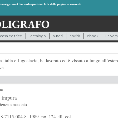
di navigazioneCliccando qualsiasi link della pagina acconsenti
casa editrice
catalogo
autori
novità
ebook
univers
 Italia e Jugoslavia, ha lavorato ed è vissuto a lungo all’ester
va.
na
e impura
scienza e racconto
-7115-004-8, 1989, pp. 124, ill. col.