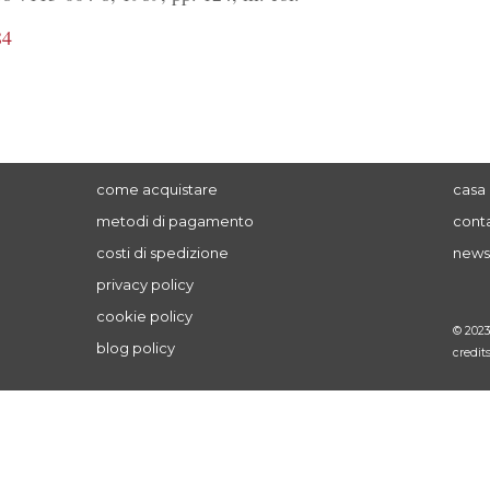
84
come acquistare
casa 
metodi di pagamento
conta
costi di spedizione
news
privacy policy
cookie policy
© 202
blog policy
credit