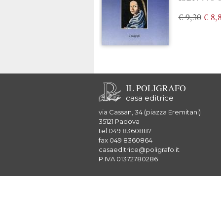
€ 9,30
€ 8,
IL POLIGRAFO
casa editrice
via Cassan, 34 (piazza Eremitani)
35121 Padova
tel 049 8360887
fax 049 8360864
casaeditrice@poligrafo.it
P.IVA 01372780286