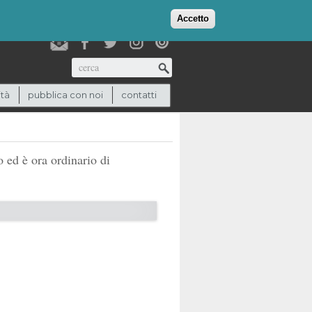
login
checkout
(0)
Accetto
Cerca
ità
pubblica con noi
contatti
o ed è ora ordinario di