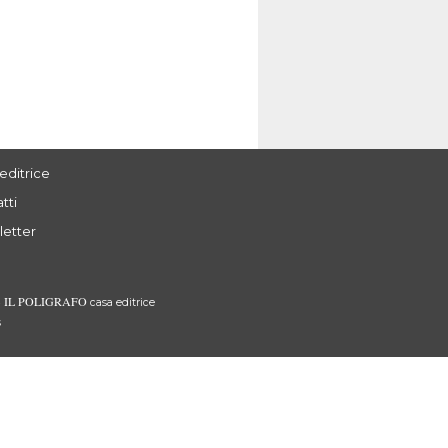
editrice
tti
letter
IL POLIGRAFO
3
casa editrice
s