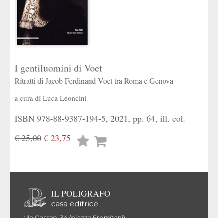
I gentiluomini di Voet
Ritratti di Jacob Ferdinand Voet tra Roma e Genova
a cura di
Luca Leoncini
ISBN 978-88-9387-194-5, 2021, pp. 64, ill. col.
€ 25,00
€ 23,75
Lista
desideri
IL POLIGRAFO
casa editrice
via Cassan, 34 (piazza Eremitani)