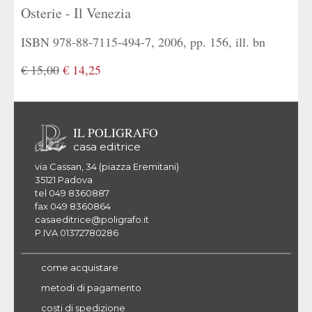
Osterie - Il Venezia
ISBN 978-88-7115-494-7, 2006, pp. 156, ill. bn
€ 15,00
€ 14,25
IL POLIGRAFO
casa editrice
via Cassan, 34 (piazza Eremitani)
35121 Padova
tel 049 8360887
fax 049 8360864
casaeditrice@poligrafo.it
P.IVA 01372780286
come acquistare
metodi di pagamento
costi di spedizione