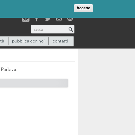
login
checkout
(0)
Accetto
Cerca
ità
pubblica con noi
contatti
a Padova.