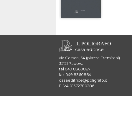
IL POLIGRAFO
casa editrice
via Cassan, 34 (piazza Eremitani)
35121 Padova
tel 049 8360887
fax 049 8360864
casaeditrice@poligrafo.it
P.IVA 01372780286