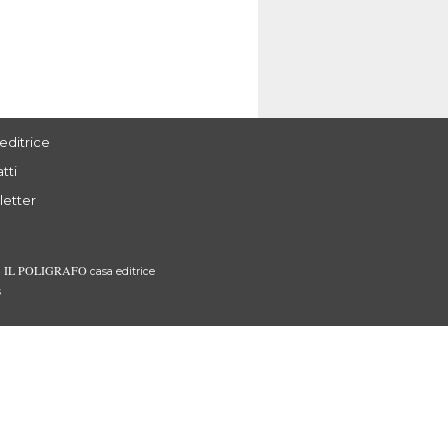
editrice
tti
letter
IL POLIGRAFO
3
casa editrice
s