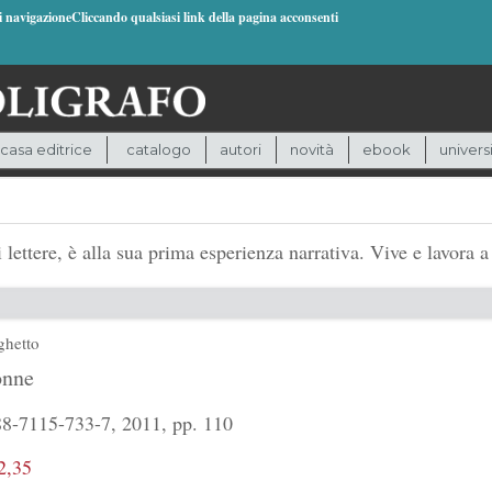
di navigazioneCliccando qualsiasi link della pagina acconsenti
casa editrice
catalogo
autori
novità
ebook
univers
lettere, è alla sua prima esperienza narrativa. Vive e lavora 
ghetto
onne
8-7115-733-7, 2011, pp. 110
2,35