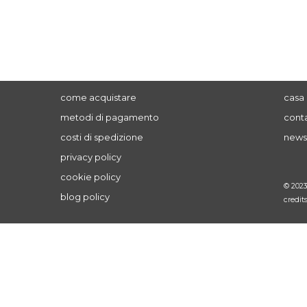
come acquistare
casa 
metodi di pagamento
conta
costi di spedizione
news
privacy policy
cookie policy
© 202
blog policy
credit