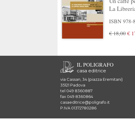
Un caffè pe
La Libreri
ISBN 978-88
€ 18,00
€ 1
IL POLIGRAFO
casa editrice
via Cassan, 34 (piazza Eremitani)
35121 Padova
tel 049 8360887
fax 049 8360864
casaeditrice@poligrafo.it
P.IVA 01372780286