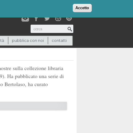
login
checkout
(0)
Accetto
Cerca
ità
pubblica con noi
contatti
stre sulla collezione libraria
89). Ha pubblicato una serie di
lo Bertolaso, ha curato