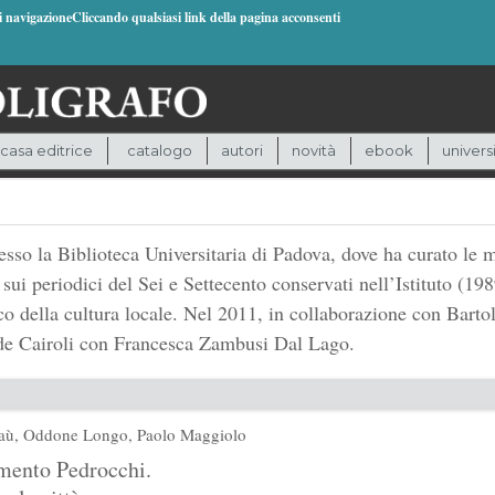
di navigazioneCliccando qualsiasi link della pagina acconsenti
casa editrice
catalogo
autori
novità
ebook
univers
sso la Biblioteca Universitaria di Padova, dove ha curato le mo
sui periodici del Sei e Settecento conservati nell’Istituto (19
cco della cultura locale. Nel 2011, in collaborazione con Barto
ide Cairoli con Francesca Zambusi Dal Lago.
aù
,
Oddone Longo
,
Paolo Maggiolo
mento Pedrocchi.