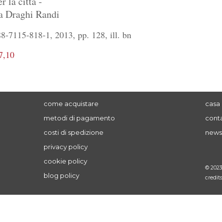
r la città -
a Draghi Randi
-7115-818-1, 2013, pp. 128, ill. bn
7,10
come acquistare
casa 
metodi di pagamento
conta
costi di spedizione
news
privacy policy
cookie policy
© 202
blog policy
credit