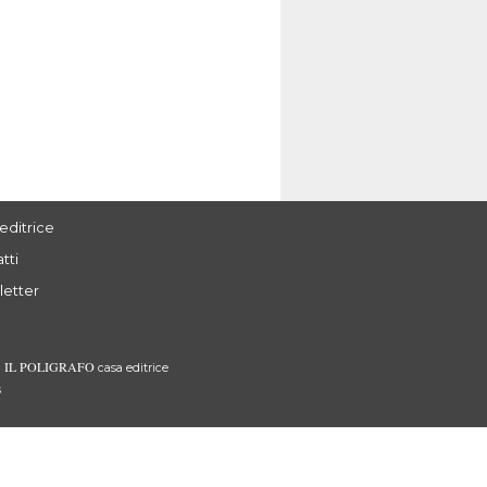
editrice
tti
letter
IL POLIGRAFO
3
casa editrice
s