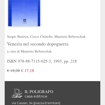
Sergio Barizza
,
Cesco Chinello
,
Maurizio Reberschak
Venezia nel secondo dopoguerra
a cura di
Maurizio Reberschak
ISBN 978-88-7115-025-3, 1993, pp. 218
€ 18,08
€ 17,18
IL POLIGRAFO
casa editrice
via Cassan, 34 (piazza Eremitani)