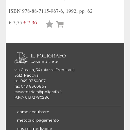
ISBN 978-88-7115-967-6, 1992, pp. 62
€ 7,75
€ 7,36
Lista
desideri
IL POLIGRAFO
casa editrice
via Cassan, 34 (piazza Eremitani)
35121 Padova
tel 049 8360887
fax 049 8360864
casaeditrice@poligrafo.it
P.IVA 01372780286
come acquistare
metodi di pagamento
costi di spedizione