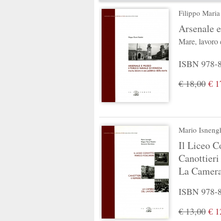
Filippo Maria
Arsenale e
Mare, lavoro 
ISBN 978-88
€ 18,00
€ 1
Mario Isneng
Il Liceo C
Canottieri
La Camera
ISBN 978-88
€ 13,00
€ 1