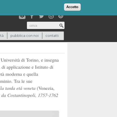
login
checkout
(0)
Accetto
Cerca
ità
pubblica con noi
contatti
’Università di Torino, e insegna
di applicazione e Istituto di
l’età moderna e quella
ominio. Tra le sue
lla tarda età veneta
(Venezia,
 da Costantinopoli, 1757-1762