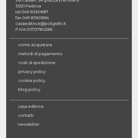
via Cassan, 34 (piazza Eremitani)
35121 Padova
tel 049 8360887
fax 049 8360864
casaeditrice@poligrafo.it
P.IVA 01372780286
come acquistare
metodi di pagamento
costi di spedizione
privacy policy
cookie policy
blog policy
casa editrice
contatti
newsletter